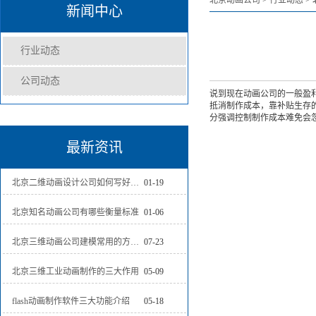
新闻中心
行业动态
公司动态
说到现在动画公司的一般盈
抵消制作成本，靠补贴生存
分强调控制制作成本难免会
最新资讯
北京二维动画设计公司如何写好剧本
01-19
北京知名动画公司有哪些衡量标准
01-06
北京三维动画公司建模常用的方法分析
07-23
北京三维工业动画制作的三大作用
05-09
flash动画制作软件三大功能介绍
05-18