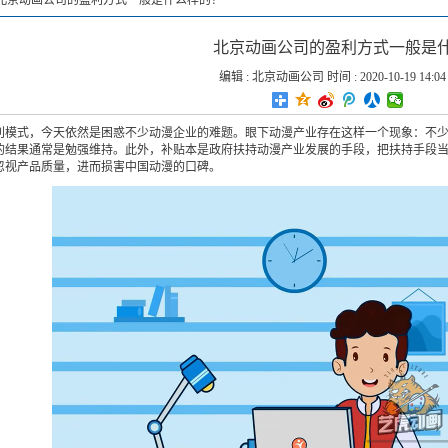
北京动画公司的盈利方式一般是
编辑 :
北京动画公司
时间 : 2020-10-19 14:0
利模式，今天依然是困惑不少动漫企业的难题。眼下动漫产业存在这样一个现象：不
的结果通常是勉强维持。此外，补贴本是政府扶持动漫产业发展的手段，把扶持手段
忽视产品质量，进而损害中国动漫的口碑。