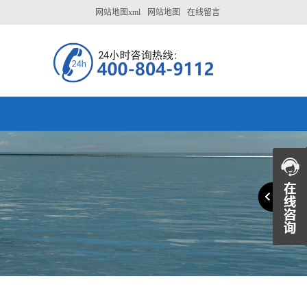
网站地图xml
网站地图
在线留言