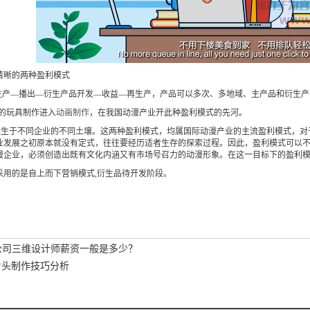
清晰的两种盈利模式
画生产—播出—衍生产品开发—收益—再生产，产品可以多次、多地域、主产品和衍生
游的玩具制作进入
动画制作
，在我国动漫产业开此种盈利模式的先河。
”，诞生于不同企业的不同土壤。这两种盈利模式，均属国际动漫产业的主流盈利模式，
业发展之初原本就没有定式，往往要经历适者生存的探索过程。因此，盈利模式可以
漫企业，必须创造出既有文化内涵又有市场号召力的动漫形象。在这一目标下的盈利
采用的是自上而下营销模式,衍生品待开发阶段。
公司三维设计师薪资一般是多少？
画片头制作技巧分析