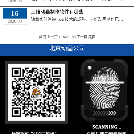
2026-03
16
三维动画制作软件有哪些
随着实时渲染与AI技术的成熟，三维动画制作已经从专业技能走向全民创作。从影视工业的顶级标准到独立创作者的快速原型，市面上丰富的软件工具为不同需求提供了 ...
2026-03
首页
上一页
1
2
3
4
5
6
...
59
下一页
尾页
北京动画公司