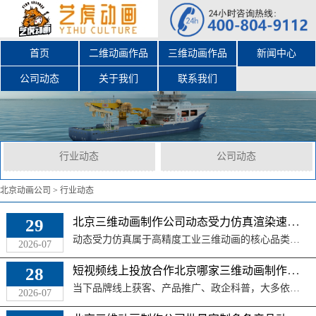
首页
二维动画作品
三维动画作品
新闻中心
公司动态
关于我们
联系我们
行业动态
公司动态
北京动画公司
>
行业动态
北京三维动画制作公司动态受力仿真渲染速度很慢吗？
29
动态受力仿真属于高精度工业三维动画的核心品类，常用于机械承压、结构受力、材料形变、设备载荷测试等场景演示，对模型精度、物理参数、动态模拟、光影渲染的要 ...
2026-07
短视频线上投放合作北京哪家三维动画制作公司合适？
28
当下品牌线上获客、产品推广、政企科普，大多依托抖音、视频号、快手等短视频平台投放传播。和普通宣传短片不同，投放类短视频对画面节奏、前3秒抓客能力、画质 ...
2026-07