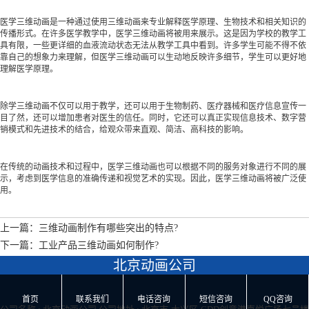
医学三维动画是一种通过使用三维动画来专业解释医学原理、生物技术和相关知识的
传播形式。在许多医学教学中，医学三维动画将被用来展示。这是因为学校的教学工
具有限，一些更详细的血液流动状态无法从教学工具中看到。许多学生可能不得不依
靠自己的想象力来理解，但医学三维动画可以生动地反映许多细节，学生可以更好地
理解医学原理。
除学三维动画不仅可以用于教学，还可以用于生物制药、医疗器械和医疗信息宣传一
目了然，还可以增加患者对医生的信任。同时，它还可以真正实现信息技术、数字营
销模式和先进技术的结合，给观众带来直观、简洁、高科技的影响。
在传统的动画技术和过程中，医学三维动画也可以根据不同的服务对象进行不同的展
示，考虑到医学信息的准确传递和视觉艺术的实现。因此，医学三维动画将被广泛使
用。
上一篇：三维动画制作有哪些突出的特点?
下一篇：工业产品三维动画如何制作?
北京动画公司





首页
联系我们
电话咨询
短信咨询
QQ咨询