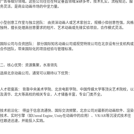
广告等细分领域。这些公司往往在特定垂直领域深耕多年，技术扎实，流程规范，服
务灵活，是商业动画市场的中坚力量。
小型创意工作室与独立团队： 由资深动画人或艺术家创立，规模小但创意性强，风格
独特，擅长处理高创意要求的短片、艺术动画或先锋实验项目，合作模式灵活。
国际公司与合资团队： 部分国际知名动画公司或视觉特效公司在北京设有分支机构或
合作团队，带来国际化的项目经验与管理标准。
二、核心优势：资源集聚，水准领先
选择北京动画公司，通常可以期待以下优势：
人才密度高： 背靠中央美术学院、北京电影学院、中国传媒大学等顶尖艺术院校，以
及清华、北大等高校的相关专业，人才储备丰富，专业门类齐全。
技术前沿化： 得益于信息流通快、国际交流频繁，北京公司对最新的动画软件、渲染
技术、实时引擎（如Unreal Engine, Unity在动画中的应用）、VR/AR等沉浸式技术往
往跟进迅速，并能投入实践。