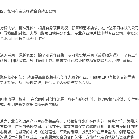
四、如何在京选择适合的动画公司
对标需求，精准定位： 根据自身项目规模、预算和艺术要求，在上述不同梯队的公司
中寻找匹配对象。大型电影项目找头部企业，专业商业短片找中型专业公司，高概念
艺术项目可探寻优秀工作室。
深入考察，超越表面： 除了观看作品集，尽可能实地考察（或视频沟通），了解工作
环境、团队状态、项目管理工具。要求提供可验证的成功案例联系人，进行背调。
聚焦核心团队： 动画是高度依赖核心创作人员的行业。明确项目中直接负责的导演、
美术指导、项目经理是谁，评估其个人经验与投入程度。
明晰流程与权责： 在合同中对创作流程、各环节验收标准、修改权限与次数、交付格
式、知识产权等做出清晰无误的规定。
总之，北京的动画产业生态繁荣而多元，整体制作水准在国内处于领先地位，为需求
方提供了广阔的选择空间。关键在于，需求方需保持清醒的认知，明确自身项目的核
心诉求，在繁荣的市场中通过理性、细致的考察，找到那个在专业能力、创意理念、
沟通成本和协作模式上与自身最为契合的合作伙伴，方能将北京的地缘与资源优势，