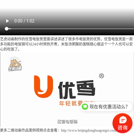
艺虎动画制作的优雪电饭煲里面讲述讲述了很多作电饭煲的优势，优雪电饭煲是一款
多功能的电饭锅可以24小时预热开煮，米饭汤粥酸奶蛋糕随心做这个一个人也可以安
心的吃饭了。
现在有优惠活动么？
更多二维动画作品案例视频点击查看：
http://www.beijingdonghuagongsi.com/2d/