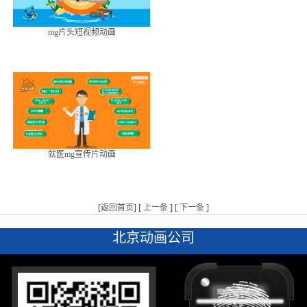
mg片头短视频动画
就医mg宣传片动画
[
返回首页
] [
上一条
] [
下一条
]
北京动画公司