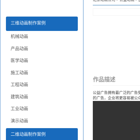
作品分类
三维动画制作案例
机械动画
产品动画
医学动画
施工动画
作品描述
工程动画
公益广告拥有最广泛的广告
建筑动画
的广告，企业将更容易被公
工业动画
演示动画
二维动画制作案例