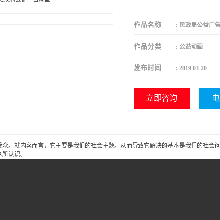
作品名称
:
民政局公益广
作品分类
:
公益动画
发布时间
:
2019-03-20
立即咨询
电
受众。就内容而言，它主要是我们的社会主题。从而导致它解决的基本是我们的社会
众所认识。