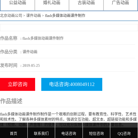
公益动画
婚礼动画
古装动画
广告动画
北京动画公司
>
课件动画
>
flash多媒体动画课件制作
作品名称
:
flash多媒体动画课件制作
作品分类
:
课件动画
发布时间
:
2019-05-25
立即咨询
电话咨询:4008049112
作品描述
flash多媒体动画课件制作制作是一个艰难的创新过程，要有教育性、科学性、艺术性
和技术性。了解各种多媒体素材的特点，强调交互功能、超文本、超链接功能和多媒
体（视频、动画、声音等）的使用，可以充分反映多媒体课件中的大量信息。





首页
联系我们
电话咨询
短信咨询
QQ咨询