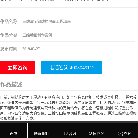
作品名称
:
三维演示钢结构层面工程动画
作品分类
:
三维动画制作案例
发布时间
:
2019-03-27
立即咨询
电话咨询:4008049112
作品描述
目前，钢结构层面
工程动画
有很多应用，如企业信息附加、技术成果申报、工程招投
标、企业内部培训等，每一项科技创新都为世界的发展带来了巨大的动力。钢结构层
面工程动画作为传统建筑与现代科技的完美结合，将在企业营销过程中发挥重要作
用，为企业创造更大的价值。三维动画演示钢结构层面工程概况，通过
三维动画视频
很形象演示施工方案。





首页
联系我们
电话咨询
短信咨询
QQ咨询