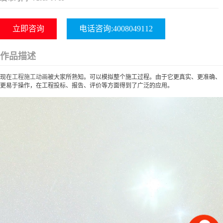
立即咨询
电话咨询:4008049112
作品描述
现在
工程施工动画
被大家所熟知。可以模拟整个施工过程。由于它更真实、更准确、
更易于操作，在工程投标、报告、评价等方面得到了广泛的应用。