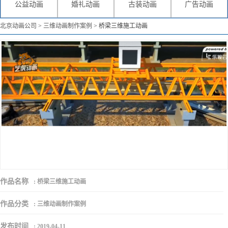
公益动画
婚礼动画
古装动画
广告动画
北京动画公司
>
三维动画制作案例
>
桥梁三维施工动画
作品名称
:
桥梁三维施工动画
作品分类
:
三维动画制作案例
发布时间
:
2019-04-11