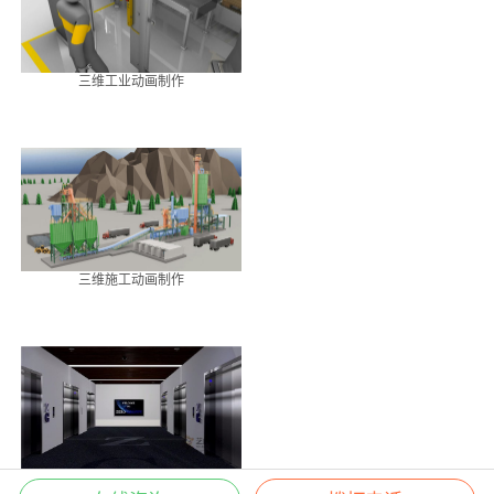
三维工业动画制作
三维施工动画制作
三维工程动画制作




